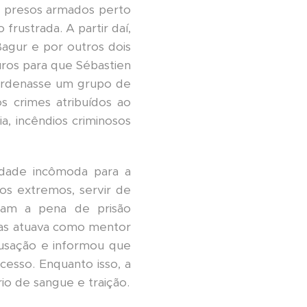
m presos armados perto
frustrada. A partir daí,
agur e por outros dois
euros para que Sébastien
oordenasse um grupo de
os crimes atribuídos ao
a, incêndios criminosos
dade incômoda para a
sos extremos, servir de
ntam a pena de prisão
 mas atuava como mentor
usação e informou que
cesso. Enquanto isso, a
o de sangue e traição.