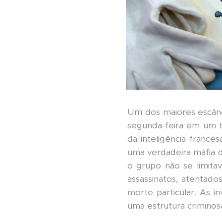
Um dos maiores escând
segunda-feira em um tr
da inteligência france
uma verdadeira máfia d
o grupo não se limitava
assassinatos, atentad
morte particular. As i
uma estrutura criminosa