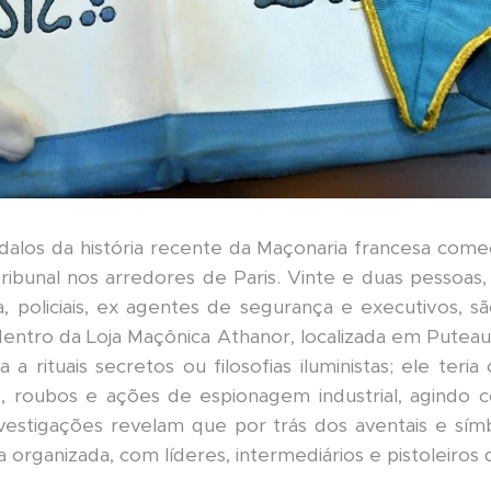
alos da história recente da Maçonaria francesa começ
ibunal nos arredores de Paris. Vinte e duas pessoas, e
sa, policiais, ex agentes de segurança e executivos, s
entro da Loja Maçônica Athanor, localizada em Putea
 a rituais secretos ou filosofias iluministas; ele te
os, roubos e ações de espionagem industrial, agind
nvestigações revelam que por trás dos aventais e sím
 organizada, com líderes, intermediários e pistoleiros 