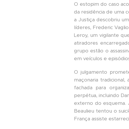
O estopim do caso aco
da residência de uma co
a Justiça descobriu u
líderes, Frederic Vagli
Leroy, um vigilante q
atiradores encarregado
grupo estão o assassin
em veículos e episódi
O julgamento promet
maçonaria tradicional,
fachada para organiz
perpétua, incluindo Da
externo do esquema. 
Beaulieu tentou o suic
França assiste estarre