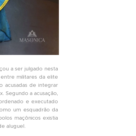
ou a ser julgado nesta
ntre militares da elite
ão acusadas de integrar
ux. Segundo a acusação,
ria ordenado e executado
o como um esquadrão da
bolos maçônicos existia
de aluguel.