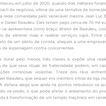
nteceu em julho de 2020, quando dois militares fora
ach de negócios, vítima de uma tentativa de homicídio 
ma rede comandada pelo venerável mestre Jean Luc B
o e Daniel Beaulieu. Eles teriam pago cerca de 70 mil 
ue se apresentava como braço direito de Beaulieu, c
s de eliminar rivais e realizar serviços sujos. Entre 
ato de um piloto de corrida, ataques a uma empresári
os de espionagem contra concorrentes.
e durar pelo menos três meses e expõe uma reali
 a de que seus rituais de fraternidade podem, em ca
ações criminosas violentas. Treze dos réus enfre
niel Beaulieu, que sequer era membro oficial da loja,
A defesa alega que ainda há pontos nebulosos na ac
ídio na prisão, o que pode afetar o andamento do pro
cida à transformação de um templo maçônico em cenári