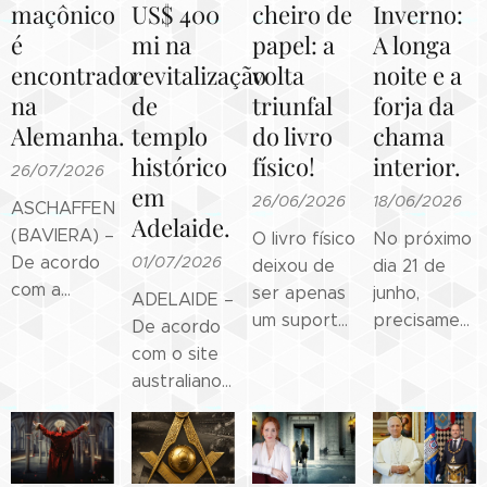
maçônico
US$ 400
cheiro de
Inverno:
é
mi na
papel: a
A longa
encontrado
revitalização
volta
noite e a
na
de
triunfal
forja da
Alemanha.
templo
do livro
chama
histórico
físico!
interior.
26/07/2026
em
26/06/2026
18/06/2026
ASCHAFFENBURG
Adelaide.
(BAVIERA) –
O livro físico
No próximo
De acordo
01/07/2026
deixou de
dia 21 de
com a
ser apenas
junho,
ADELAIDE –
conhecida e
um suporte
precisament
De acordo
tradicional
para a
às 05h26 no
com o site
Revista
leitura e se
horário de
australiano
alemã Bild
consolidou
Brasília, o
The Lead, a
desta
como um
astro-rei
Grande Loja
semana, em
verdadeiro
atingirá sua
da
uma cena
objeto de
mínima