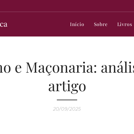
ca
Início
Sobre
Livros
o e Maçonaria: anál
artigo
20/09/2025