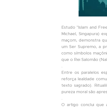
Estudo "Islam and Fre
Michael, Singapura) e
maçom, demonstra que
um Ser Supremo, a prá
como símbolos maçônic
que o Rei Salomão (Nab
.
Entre os paralelos es
reforça lealdade comun
texto sagrado). Ritua
pureza moral são apr
.
O artigo conclui que