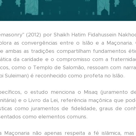
emasonry" (2012) por Shaikh Hatim Fidahussein Nakho
xplora as convergências entre o Islão e a Maçonaria
 ambas as tradições compartilham fundamentos ét
tica da caridade e o compromisso com a fraternida
os, como o Templo de Salomão, ressoam com narrati
i Suleiman) é reconhecido como profeta no Islão.
pecíficos, o estudo menciona o Misaq (juramento de 
itária) e o Livro da Lei, referência maçônica que p
lísticas como juramentos de fidelidade, graus de co
esentados como elementos comuns.
 a Maçonaria não apenas respeita a fé islâmica, ma