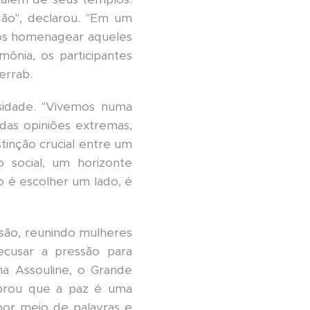
ão", declarou. "Em um
os homenagear aqueles
ônia, os participantes
errab.
sidade. "Vivemos numa
das opiniões extremas,
inção crucial entre um
 social, um horizonte
ão é escolher um lado, é
isão, reunindo mulheres
ecusar a pressão para
a Assouline, o Grande
mbrou que a paz é uma
por meio de palavras e