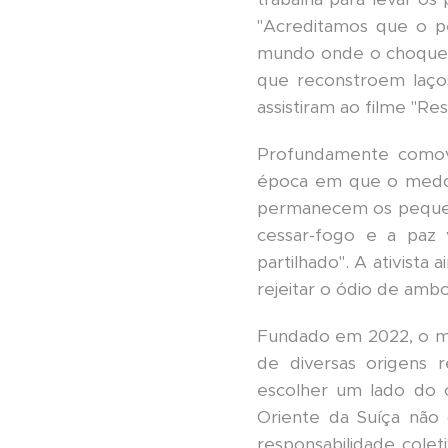
"Acreditamos que o p
mundo onde o choque 
que reconstroem laços
assistiram ao filme "Re
Profundamente comovi
época em que o medo s
permanecem os pequeno
cessar-fogo e a paz 
partilhado". A ativista
rejeitar o ódio de ambo
Fundado em 2022, o mov
de diversas origens 
escolher um lado do 
Oriente da Suíça não
responsabilidade cole