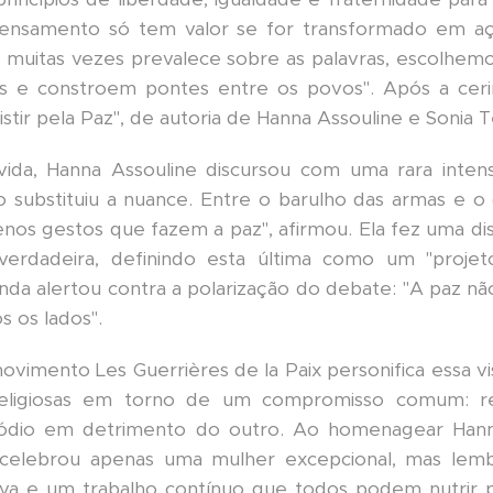
ensamento só tem valor se for transformado em aç
muitas vezes prevalece sobre as palavras, escolhem
 e constroem pontes entre os povos". Após a cerim
sistir pela Paz", de autoria de Hanna Assouline e Sonia T
da, Hanna Assouline discursou com uma rara inten
ubstituiu a nuance. Entre o barulho das armas e o 
s gestos que fazem a paz", afirmou. Ela fez uma dist
verdadeira, definindo esta última como um "projeto
 ainda alertou contra a polarização do debate: "A paz n
s os lados".
imento Les Guerrières de la Paix personifica essa v
religiosas em torno de um compromisso comum: r
ódio em detrimento do outro. Ao homenagear Hann
 celebrou apenas uma mulher excepcional, mas le
tiva e um trabalho contínuo que todos podem nutrir 