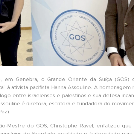
o, em Genebra, o Grande Oriente da Suíça (GOS) 
" à ativista pacifista Hanna Assouline. A homenagem 
logo entre israelenses e palestinos e sua defesa inca
Assouline é diretora, escritora e fundadora do movime
Paz).
ão-Mestre do GOS, Christophe Ravel, enfatizou que
 princípios de liberdade, igualdade e fraternidade par