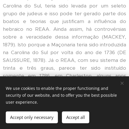
Carolina do Sul, teria sido levada por um seleto
grupo de judeus e isso pode ter gerado parte dos
boatos e teorias que justificam a influência do
hebraico no REAA. Ainda assim, há controvérsias
sobre a veracidade dessa informação (MACKEY,
1879). Isto porque a Maçonaria teria sido introduzida
na Carolina do Sul por volta do ano de 1736 (DE
SAUSSURE, 1878). Já o REAA, com seu sistema de
trinta e três graus, parece ter sido instituído
somente em 1786, em Charleston, alguns anos
depois. De toda forma, a atual organização do
We use cookies to enable the proper functioning and
Supremo Conselho do REAA não estava concluída
security of our website, and to offer you the best possible
até 1801, isto é, mais de cinquenta anos depois.
user experience.
Sendo assim, os judeus que receberam seus graus
diretamente ou indiretamente de Morin nunca
Accept only necessary
Accept all
atingiram qualquer grau maior do que o 25º do Rito