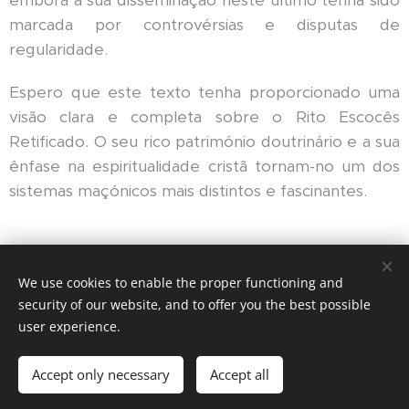
embora a sua disseminação neste último tenha sido
marcada por controvérsias e disputas de
regularidade.
Espero que este texto tenha proporcionado uma
visão clara e completa sobre o Rito Escocês
Retificado. O seu rico património doutrinário e a sua
ênfase na espiritualidade cristã tornam-no um dos
sistemas maçónicos mais distintos e fascinantes.
Share
We use cookies to enable the proper functioning and
security of our website, and to offer you the best possible
user experience.
© 2025 Mary's beauty & lifestyle blog. All rights reserved.
Accept only necessary
Accept all
Cookies